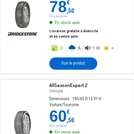
78
€
,50
Prix unitaire
En stock web
Livraison gratuite à domicile
et en centre auto
Voir le produit
AllSeasonExpert 2
Uniroyal
Dimensions : 195/65 R 15 91 H
Voiture/Tourisme
60
€
,50
Prix unitaire
En stock web