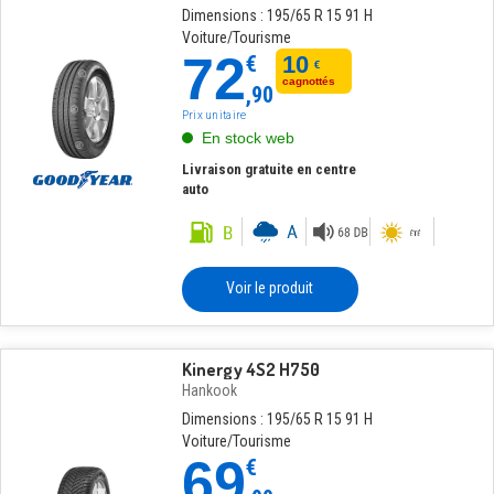
Dimensions : 195/65 R 15 91 H
Voiture/Tourisme
72
€
10
€
cagnottés
,90
Prix unitaire
En stock web
Livraison gratuite en centre
auto
Voir le produit
Kinergy 4S2 H750
Hankook
Dimensions : 195/65 R 15 91 H
Voiture/Tourisme
69
€