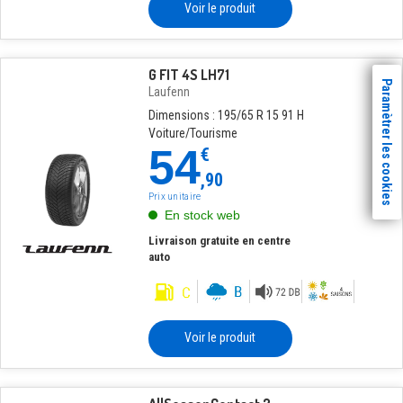
Voir le produit
G FIT 4S LH71
Paramètrer les cookies
Laufenn
Dimensions : 195/65 R 15 91 H
Voiture/Tourisme
54
€
,90
Prix unitaire
En stock web
Livraison gratuite en centre
auto
Voir le produit