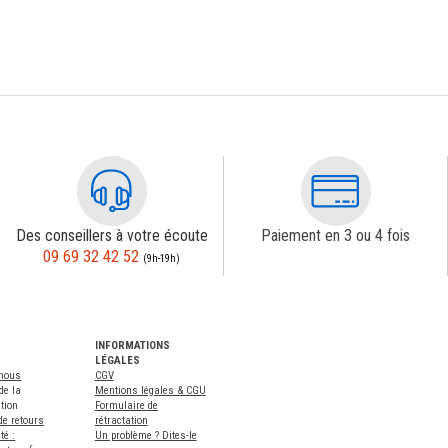
Des conseillers à votre écoute
Paiement en 3 ou 4 fois
09 69 32 42 52
(9h-19h)
INFORMATIONS
LÉGALES
-nous
CGV
de la
Mentions légales & CGU
tion
Formulaire de
de retours
rétractation
té :
Un problème ? Dites-le