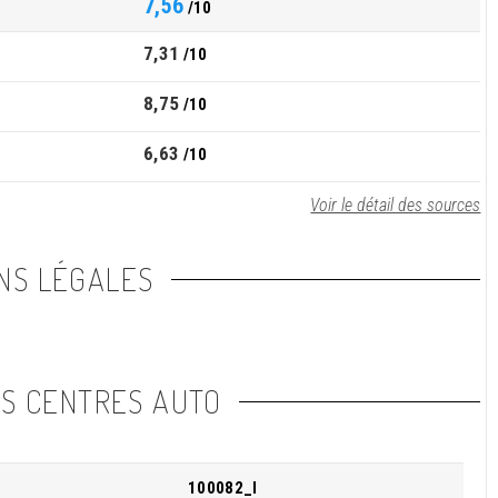
7,56
/10
7,31
/10
8,75
/10
6,63
/10
Voir le détail des sources
NS LÉGALES
NS CENTRES AUTO
100082_I