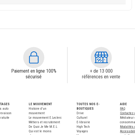
Paiement en ligne 100%
+ de 13 000
sécurisé
références en vente
NTAGES
LE MOUVEMENT
TOUTES NOS E-
AIDE
s auto
Histoire d'un
BOUTIQUES
FAQ
revaison
mouvement
Drive
Contactez
ratuite
Le mouvement E.Leclerc
Culturel
Médiateur 
Métiers et recrutement
E-librairie
consomma
De Quoi Je Me M.E.L
High Tech
Modalités 
Qui est le moins
Voyages
Accessibili