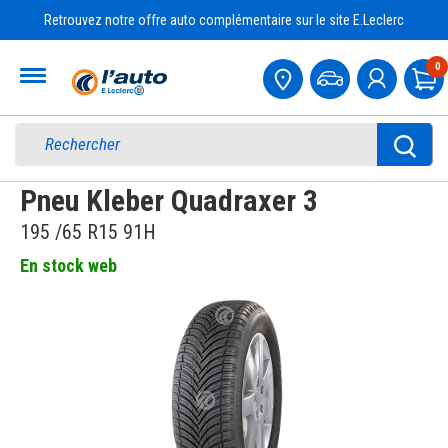
Retrouvez notre offre auto complémentaire sur le site E.Leclerc
Accueil
0
Pa
Pneu Kleber Quadraxer 3
195 /65 R15 91H
En stock web