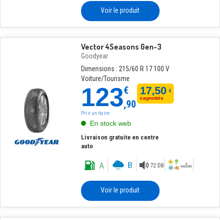
Voir le produit
Vector 4Seasons Gen-3
Goodyear
Dimensions : 215/60 R 17 100 V
Voiture/Tourisme
123
€
17,50
€
cagnottés
,90
Prix unitaire
En stock web
Livraison gratuite en centre
auto
Voir le produit