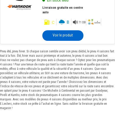
En stock web
Livraison gratuite en centre
auto
Voir le produit
Pneu été, pneu hiver. Si chaque saison semble avoir son pneu dédié, le pneu 4 saisons fait
tout à la fois. Été, hiver mais aussi printemps et automne, le pneu 4 saisons a tout bon.
Vous ne voulez pas changer de pneu auto à chaque saison ? Optez pour les pneumatiques
4 saisons ! Pour une tenue de route qui tient la route toute l'année et quelle que soit la
météo, offrez à votre véhicule la qualité et la sécurité d'un pneu 4 saisons. Que vous
possédiez un véhicule utilitaire, un SUV ou une voiture de tourisme, les pneus 4 saisons
s'adaptent à tous les véhicules et se déclinent en de multiples dimensions. Avec des
pneus 4 saisons, votre voiture est parée pour l'année ! Choisissez les dimensions et
l'indice de vitesse de vos pneus et garantissez votre sécurité sur la route sans encombre
en optant pour le pneu 4 saisons ! De Michelin à Continental en passant par Goodyear,
Pirelli et Kumho, notre stock de pneumatiques 4 saisons couvre les plus grandes
marques. Avec ses modèles de pneus 4 saisons disponibles au meilleur prix, le prix
E.Leclerc, notre stock se prête à l'achat en ligne. Sans oublier la livraison gratuite en
magasin !