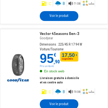
Voir le produit
Vector 4Seasons Gen-3
Goodyear
Dimensions : 225/45 R 17 94 W
Voiture/Tourisme
95
€
17,50
€
cagnottés
,90
Prix unitaire
En stock web
Livraison gratuite à domicile
et en centre auto
Voir le produit