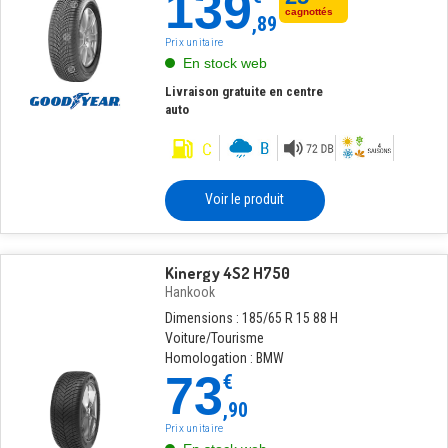
139
cagnottés
,89
Prix unitaire
En stock web
Livraison gratuite en centre
auto
Voir le produit
Kinergy 4S2 H750
Hankook
Dimensions : 185/65 R 15 88 H
Voiture/Tourisme
Homologation : BMW
73
€
,90
Prix unitaire