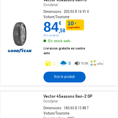
Goodyear
Dimensions : 205/55 R 16 91 V
Voiture/Tourisme
84
€
10
€
cagnottés
,50
Prix unitaire
En stock web
Livraison gratuite en centre
auto
Voir le produit
Vector 4Seasons Gen-2 OP
Goodyear
Dimensions : 185/65 R 15 88 T
Voiture/Tourisme