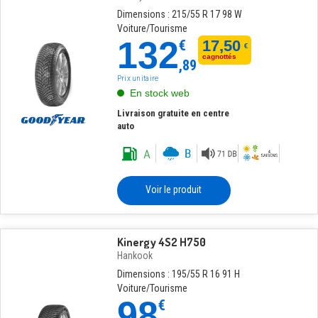
Dimensions : 215/55 R 17 98 W
Voiture/Tourisme
132
€
17,50
€
cagnottés
,89
Prix unitaire
En stock web
Livraison gratuite en centre
auto
Voir le produit
Kinergy 4S2 H750
Hankook
Dimensions : 195/55 R 16 91 H
Voiture/Tourisme
98
€