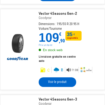
Vector 4Seasons Gen-2
Goodyear
Dimensions : 195/55 R 20 95 H
Voiture/Tourisme
109
€
35
€
cagnottés
,90
Prix unitaire
En stock web
Livraison gratuite en centre
auto
Voir le produit
Vector 4Seasons Gen-3
Goodyear