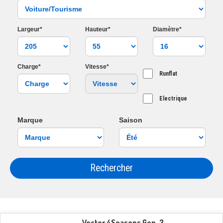
Largeur*
Hauteur*
Diamètre*
Charge*
Vitesse*
Runflat
Electrique
Marque
Saison
Rechercher
Vector 4Seasons Gen-3