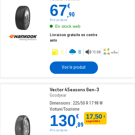
67
€
,90
Prix unitaire
En stock web
Livraison gratuite en centre
auto
Voir le produit
Vector 4Seasons Gen-3
Goodyear
Dimensions : 225/50 R 17 98 W
Voiture/Tourisme
130
€
17,50
€
cagnottés
,89
Prix unitaire