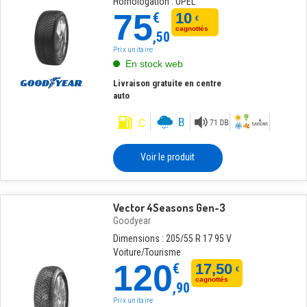
Homologation : OPEL
75
€
10
€
cagnottés
,50
Prix unitaire
En stock web
Livraison gratuite en centre
auto
Voir le produit
Vector 4Seasons Gen-3
Goodyear
Dimensions : 205/55 R 17 95 V
Voiture/Tourisme
120
€
17,50
€
cagnottés
,90
Prix unitaire