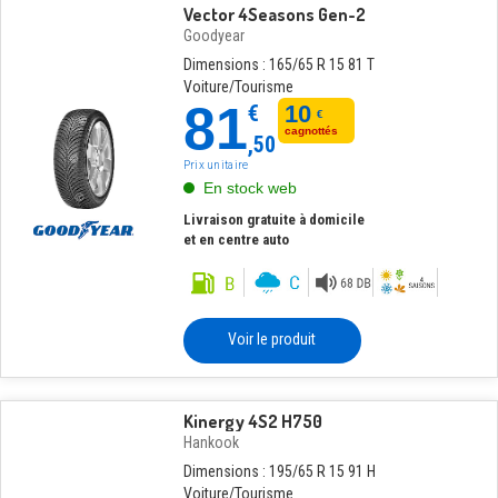
Vector 4Seasons Gen-2
Goodyear
Dimensions : 165/65 R 15 81 T
Voiture/Tourisme
81
€
10
€
cagnottés
,50
Prix unitaire
En stock web
Livraison gratuite à domicile
et en centre auto
Voir le produit
Kinergy 4S2 H750
Hankook
Dimensions : 195/65 R 15 91 H
Voiture/Tourisme