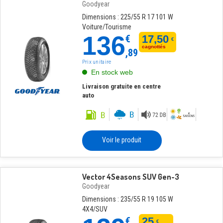
Goodyear
Dimensions : 225/55 R 17 101 W
Voiture/Tourisme
136
€
17,50
€
cagnottés
,89
Prix unitaire
En stock web
Livraison gratuite en centre
auto
Voir le produit
Vector 4Seasons SUV Gen-3
Goodyear
Dimensions : 235/55 R 19 105 W
4X4/SUV
€
25
€