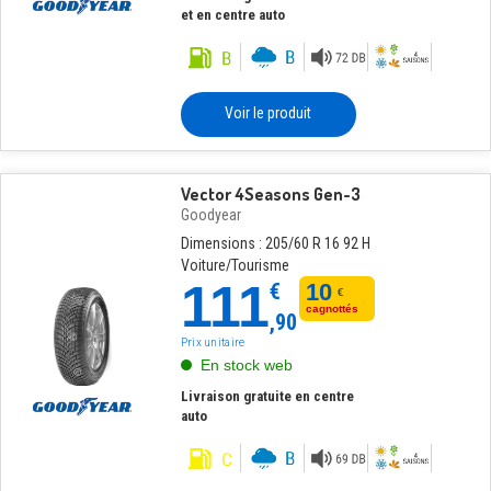
et en centre auto
Voir le produit
Vector 4Seasons Gen-3
Goodyear
Dimensions : 205/60 R 16 92 H
Voiture/Tourisme
111
€
10
€
cagnottés
,90
Prix unitaire
En stock web
Livraison gratuite en centre
auto