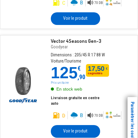
Voir le produit
Vector 4Seasons Gen-3
Goodyear
Dimensions : 205/45 R 17 88 W
Voiture/Tourisme
125
€
17,50
€
cagnottés
,90
Prix unitaire
En stock web
Livraison gratuite en centre
auto
Paramètrer les cookies
Voir le produit