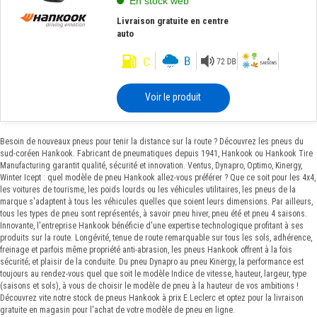
En stock web
Livraison gratuite en centre
auto
Voir le produit
Besoin de nouveaux pneus pour tenir la distance sur la route ? Découvrez les pneus du
sud-coréen Hankook. Fabricant de pneumatiques depuis 1941, Hankook ou Hankook Tire
Manufacturing garantit qualité, sécurité et innovation. Ventus, Dynapro, Optimo, Kinergy,
Winter Icept : quel modèle de pneu Hankook allez-vous préférer ? Que ce soit pour les 4x4,
les voitures de tourisme, les poids lourds ou les véhicules utilitaires, les pneus de la
marque s'adaptent à tous les véhicules quelles que soient leurs dimensions. Par ailleurs,
tous les types de pneu sont représentés, à savoir pneu hiver, pneu été et pneu 4 saisons.
Innovante, l'entreprise Hankook bénéficie d'une expertise technologique profitant à ses
produits sur la route. Longévité, tenue de route remarquable sur tous les sols, adhérence,
freinage et parfois même propriété anti-abrasion, les pneus Hankook offrent à la fois
sécurité; et plaisir de la conduite. Du pneu Dynapro au pneu Kinergy, la performance est
toujours au rendez-vous quel que soit le modèle Indice de vitesse, hauteur, largeur, type
(saisons et sols), à vous de choisir le modèle de pneu à la hauteur de vos ambitions !
Découvrez vite notre stock de pneus Hankook à prix E.Leclerc et optez pour la livraison
gratuite en magasin pour l'achat de votre modèle de pneu en ligne.