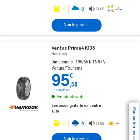
Voir le produit
Ventus Prime4 K135
Hankook
Dimensions : 195/55 R 16 87 V
Voiture/Tourisme
95
€
,50
Prix unitaire
En stock web
Livraison gratuite en centre
Paramètrer les cookies
auto
Voir le produit