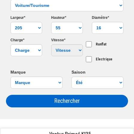
Largeur*
Hauteur*
Diamètre*
Charge*
Vitesse*
Runflat
Electrique
Marque
Saison
Rechercher
Ventus Prime4 K135