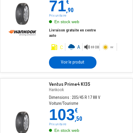
71
€
,90
Prix unitaire
En stock web
Livraison gratuite en centre
auto
Voir le produit
Ventus Prime4 K135
Hankook
Dimensions : 205/45 R 17 88 V
Voiture/Tourisme
103
€
,50
Prix unitaire
En stock web