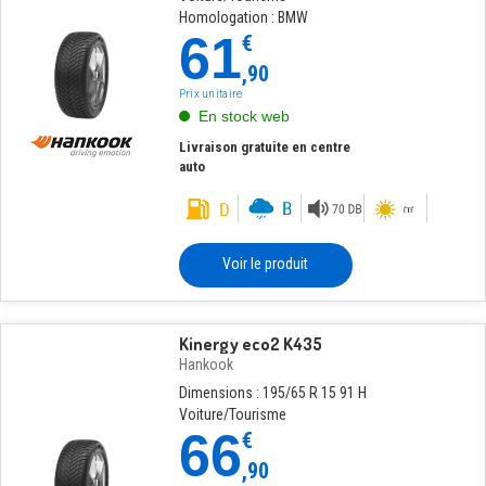
Homologation : BMW
61
€
,90
Prix unitaire
En stock web
Livraison gratuite en centre
auto
Voir le produit
Kinergy eco2 K435
Hankook
Dimensions : 195/65 R 15 91 H
Voiture/Tourisme
66
€
,90