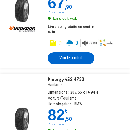
67
,90
Prix unitaire
En stock web
Livraison gratuite en centre
auto
Voir le produit
Kinergy 4S2 H750
Hankook
Dimensions : 205/55 R 16 94 H
Voiture/Tourisme
Homologation : BMW
82
€
,50
Prix unitaire