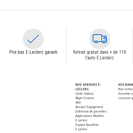
Prix bas E-Leclerc garanti
Retrait gratuit dans + de 110
l'auto E.Leclerc
NOS SERVICES E-
VOS AVA
LECLERC
Nos centre
Carte Cadeau
Garantie c
Réglo Finance
Livraison g
SAV
Accueil Engagement
Extension de garanties
Applications Mobiles
E.Leclerc
Espace Sourdline
E.Leclerc