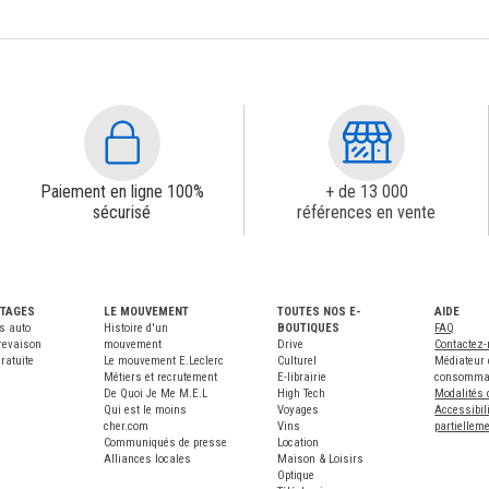
Paiement en ligne 100%
+ de 13 000
sécurisé
références en vente
NTAGES
LE MOUVEMENT
TOUTES NOS E-
AIDE
s auto
Histoire d'un
BOUTIQUES
FAQ
revaison
mouvement
Drive
Contactez
ratuite
Le mouvement E.Leclerc
Culturel
Médiateur 
Métiers et recrutement
E-librairie
consomma
De Quoi Je Me M.E.L
High Tech
Modalités 
Qui est le moins
Voyages
Accessibili
cher.com
Vins
partiellem
Communiqués de presse
Location
Alliances locales
Maison & Loisirs
Optique