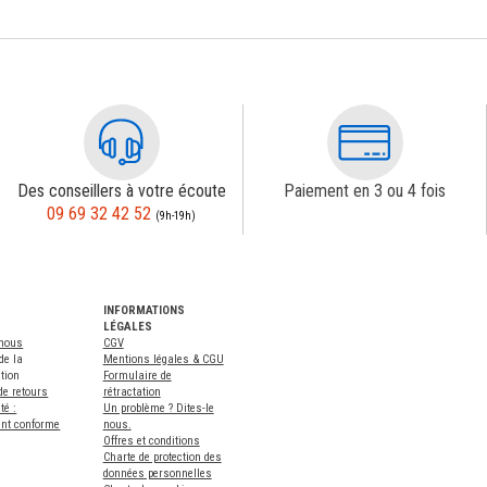
Des conseillers à votre écoute
Paiement en 3 ou 4 fois
09 69 32 42 52
(9h-19h)
INFORMATIONS
LÉGALES
-nous
CGV
de la
Mentions légales & CGU
tion
Formulaire de
de retours
rétractation
té :
Un problème ? Dites-le
ent conforme
nous.
Offres et conditions
Charte de protection des
données personnelles