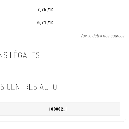
7,76
/10
6,71
/10
Voir le détail des sources
NS LÉGALES
NS CENTRES AUTO
100082_I