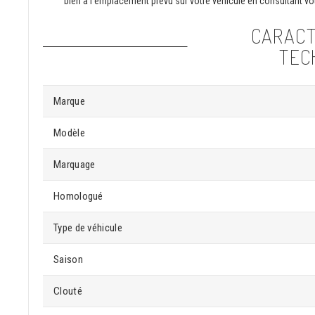
bien à l'emplacement prévu sur votre véhicule en consultant vot
CARACT
TEC
Marque
Modèle
Marquage
Homologué
Type de véhicule
Saison
Clouté