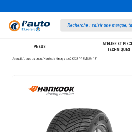
Accueil
ATELIER ET PIEC
PNEUS
TECHNIQUES
Accueil
/
Usure du pneu
/
Hankook Kinergy eco2 K435 PREMIUM 15"