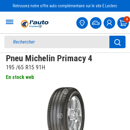
Retrouvez notre offre auto complémentaire sur le site E.Leclerc
Accueil
0
Pa
Pneu Michelin Primacy 4
195 /65 R15 91H
En stock web