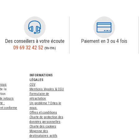
Des conseillers à votre écoute
Paiement en 3 ou 4 fois
09 69 32 42 52
(9h-19h)
INFORMATIONS
LÉGALES
-nous
CGV
de la
Mentions légales & CGU
tion
Formulaire de
de retours
rétractation
té :
Un problème ? Dites-le
ent conforme
nous.
Offres et conditions
Charte de protection des
données personnelles
Charte des cookies
Moyenne des
destinataires actifs