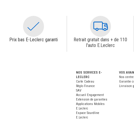
Prix bas E-Leclerc garanti
Retrait gratuit dans + de 110
l'auto E.Leclerc
NOS SERVICES E-
VOS AVA
LECLERC
Nos centre
Carte Cadeau
Garantie c
Réglo Finance
Livraison g
SAV
Accueil Engagement
Extension de garanties
Applications Mobiles
E.Leclerc
Espace Sourdline
E.Leclerc