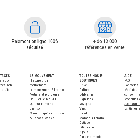
Paiement en ligne 100%
+ de 13 000
sécurisé
références en vente
NTAGES
LE MOUVEMENT
TOUTES NOS E-
AIDE
s auto
Histoire d'un
BOUTIQUES
FAQ
revaison
mouvement
Drive
Contactez
ratuite
Le mouvement E.Leclerc
Culturel
Médiateur 
Métiers et recrutement
E-librairie
consomma
De Quoi Je Me M.E.L
High Tech
Modalités 
Qui est le moins
Voyages
Accessibili
cher.com
Vins
partiellem
Communiqués de presse
Location
Alliances locales
Maison & Loisirs
Optique
Téléphonie
Bijoux
Parapharmacie