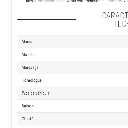
bien à l'emplacement prévu sur votre véhicule en consultant vot
CARACT
TEC
Marque
Modèle
Marquage
Homologué
Type de véhicule
Saison
Clouté