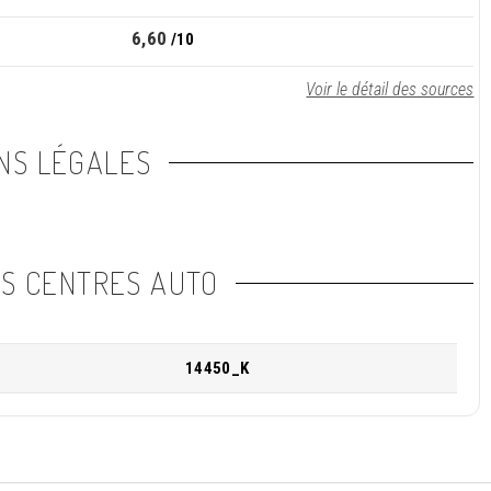
6,60
/10
Voir le détail des sources
NS LÉGALES
NS CENTRES AUTO
14450_K