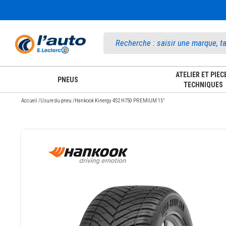
Accueil
ATELIER ET PIEC
PNEUS
TECHNIQUES
Accueil
/
Usure du pneu
/
Hankook Kinergy 4S2 H750 PREMIUM 15"