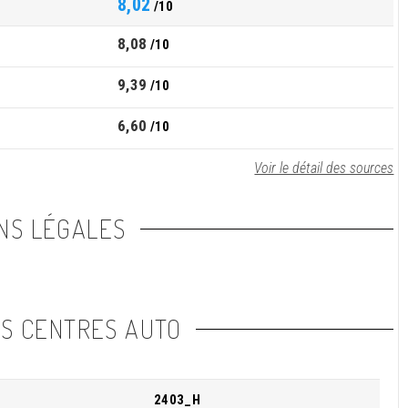
8,02
/10
8,08
/10
9,39
/10
6,60
/10
Voir le détail des sources
NS LÉGALES
NS CENTRES AUTO
2403_H