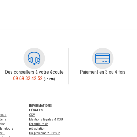
Des conseillers à votre écoute
Paiement en 3 ou 4 fois
09 69 32 42 52
(9h-19h)
INFORMATIONS
LÉGALES
-nous
CGV
de la
Mentions légales & CGU
tion
Formulaire de
de retours
rétractation
té :
Un problème ? Dites-le