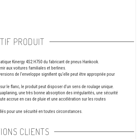
TIF PRODUIT
tique Kinergy 4S2 H750 du fabricant de pneus Hankook.
nir aux voitures familiales et berlines.
rsions de l'enveloppe signifient qu'elle peut être appropriée pour
ur le flanc, le produit peut disposer d'un sens de roulage unique.
uaplaning, une très bonne absorption des irrégularités, une sécurité
ute accrue en cas de pluie et une accélération sur les routes
lés pour une sécurité en toutes circonstances.
IONS CLIENTS