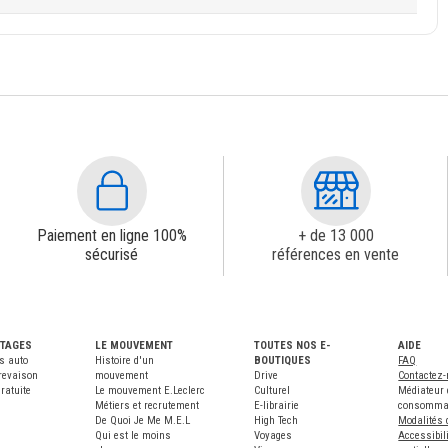
Paiement en ligne 100%
+ de 13 000
sécurisé
références en vente
NTAGES
LE MOUVEMENT
TOUTES NOS E-
AIDE
s auto
Histoire d'un
BOUTIQUES
FAQ
revaison
mouvement
Drive
Contactez
ratuite
Le mouvement E.Leclerc
Culturel
Médiateur 
Métiers et recrutement
E-librairie
consomma
De Quoi Je Me M.E.L
High Tech
Modalités 
Qui est le moins
Voyages
Accessibili