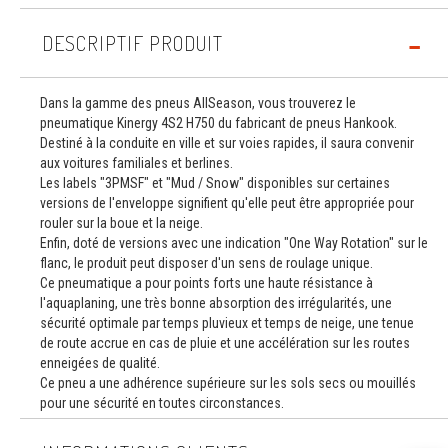
DESCRIPTIF PRODUIT
Dans la gamme des pneus AllSeason, vous trouverez le
pneumatique Kinergy 4S2 H750 du fabricant de pneus Hankook.
Destiné à la conduite en ville et sur voies rapides, il saura convenir
aux voitures familiales et berlines.
Les labels "3PMSF" et "Mud / Snow" disponibles sur certaines
versions de l'enveloppe signifient qu'elle peut être appropriée pour
rouler sur la boue et la neige.
Enfin, doté de versions avec une indication "One Way Rotation" sur le
flanc, le produit peut disposer d'un sens de roulage unique.
Ce pneumatique a pour points forts une haute résistance à
l'aquaplaning, une très bonne absorption des irrégularités, une
sécurité optimale par temps pluvieux et temps de neige, une tenue
de route accrue en cas de pluie et une accélération sur les routes
enneigées de qualité.
Ce pneu a une adhérence supérieure sur les sols secs ou mouillés
pour une sécurité en toutes circonstances.