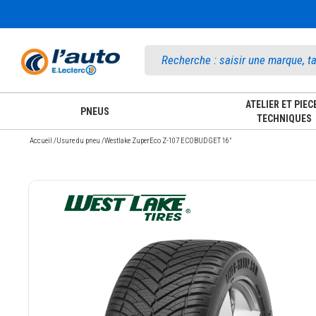
Accueil
ATELIER ET PIEC
PNEUS
TECHNIQUES
Accueil
/
Usure du pneu
/
Westlake ZuperEco Z-107 ECOBUDGET 16"