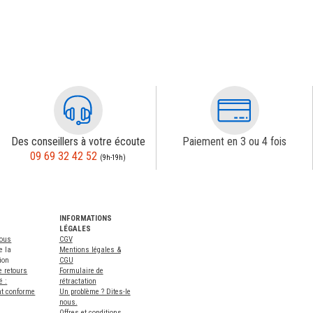
Des conseillers à votre écoute
Paiement en 3 ou 4 fois
09 69 32 42 52
(9h-19h)
INFORMATIONS
LÉGALES
nous
CGV
e la
Mentions légales &
ion
CGU
e retours
Formulaire de
é :
rétractation
nt conforme
Un problème ? Dites-le
nous.
Offres et conditions