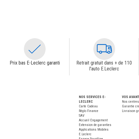
Prix bas E-Leclerc garanti
Retrait gratuit dans + de 110
l'auto E.Leclerc
NOS SERVICES E-
VOS AVAN
LECLERC
Nos centres
Carte Cadeau
Garantie cr
Réglo Finance
Livraison gr
SAV
Accueil Engagement
Extension de garanties
Applications Mobiles
E.Leclerc
Espace Sourdline