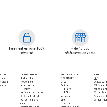
Paiement en ligne 100%
+ de 13 000
sécurisé
références en vente
TAGES
LE MOUVEMENT
TOUTES NOS E-
AIDE
 auto
Histoire d'un
BOUTIQUES
FAQ
evaison
mouvement
Drive
Contactez-
atuite
Le mouvement
Culturel
Médiateur d
E.Leclerc
E-librairie
consommat
Métiers et recrutement
High Tech
Modalités d
De Quoi Je Me M.E.L
Voyages
Accessibilit
Qui est le moins
Vins
partielleme
cher.com
Location
Communiqués de
Maison & Loisirs