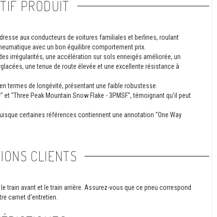
TIF PRODUIT
esse aux conducteurs de voitures familiales et berlines, roulant
 pneumatique avec un bon équilibre comportement prix.
es irrégularités, une accélération sur sols enneigés améliorée, un
glacées, une tenue de route élevée et une excellente résistance à
en termes de longévité, présentant une faible robustesse.
 et "Three Peak Mountain Snow Flake - 3PMSF", témoignant qu'il peut
 puisque certaines références contiennent une annotation "One Way
IONS CLIENTS
le train avant et le train arrière. Assurez-vous que ce pneu correspond
re carnet d'entretien.