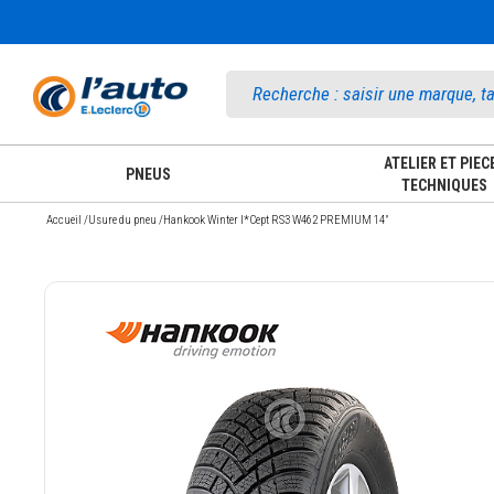
Accueil
ATELIER ET PIEC
PNEUS
TECHNIQUES
Accueil
/
Usure du pneu
/
Hankook Winter I*Cept RS3 W462 PREMIUM 14"