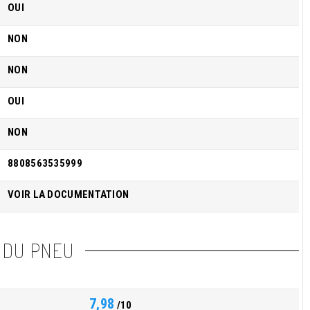
OUI
NON
NON
OUI
NON
8808563535999
VOIR LA DOCUMENTATION
 DU PNEU
7,98
/10