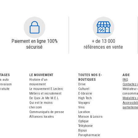
Paiement en ligne 100%
+ de 13 000
sécurisé
références en vente
NTAGES
LE MOUVEMENT
TOUTES NOS E-
AIDE
s auto
Histoire d'un
BOUTIQUES
FAQ
revaison
mouvement
Drive
Contactez
ratuite
Le mouvement E.Leclerc
Culturel
Médiateur 
Métiers et recrutement
E-librairie
consomma
De Quoi Je Me M.E.L
High Tech
Modalités 
Qui est le moins
Voyages
Accessibili
cher.com
Vins
partiellem
Communiqués de presse
Location
Alliances locales
Maison & Loisirs
Optique
Téléphonie
Bijoux
Parapharmacie