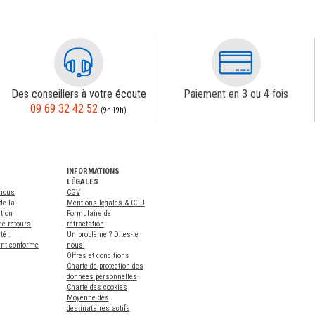
Des conseillers à votre écoute
Paiement en 3 ou 4 fois
09 69 32 42 52
(9h-19h)
INFORMATIONS
LÉGALES
-nous
CGV
de la
Mentions légales & CGU
tion
Formulaire de
de retours
rétractation
té :
Un problème ? Dites-le
ent conforme
nous.
Offres et conditions
Charte de protection des
données personnelles
Charte des cookies
Moyenne des
destinataires actifs