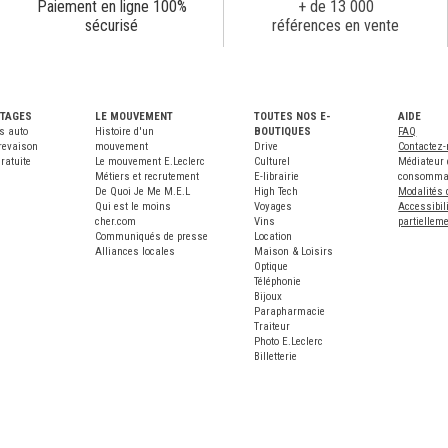
Paiement en ligne 100%
+ de 13 000
sécurisé
références en vente
NTAGES
LE MOUVEMENT
TOUTES NOS E-
AIDE
s auto
Histoire d'un
BOUTIQUES
FAQ
revaison
mouvement
Drive
Contactez
ratuite
Le mouvement E.Leclerc
Culturel
Médiateur 
Métiers et recrutement
E-librairie
consomma
De Quoi Je Me M.E.L
High Tech
Modalités 
Qui est le moins
Voyages
Accessibili
cher.com
Vins
partiellem
Communiqués de presse
Location
Alliances locales
Maison & Loisirs
Optique
Téléphonie
Bijoux
Parapharmacie
Traiteur
Photo E.Leclerc
Billetterie