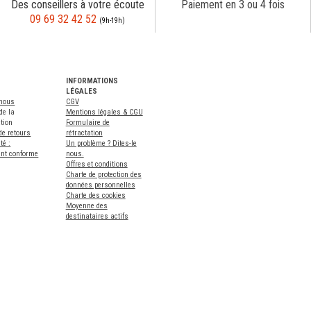
Des conseillers à votre écoute
Paiement en 3 ou 4 fois
09 69 32 42 52
(9h-19h)
INFORMATIONS
LÉGALES
-nous
CGV
de la
Mentions légales & CGU
tion
Formulaire de
de retours
rétractation
té :
Un problème ? Dites-le
ent conforme
nous.
Offres et conditions
Charte de protection des
données personnelles
Charte des cookies
Moyenne des
destinataires actifs