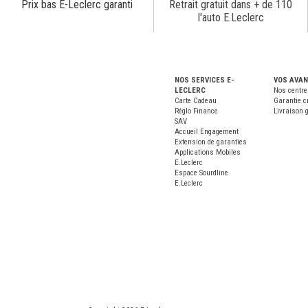
Prix bas E-Leclerc garanti
Retrait gratuit dans + de 110
l'auto E.Leclerc
NOS SERVICES E-
VOS AVA
LECLERC
Nos centre
Carte Cadeau
Garantie c
Réglo Finance
Livraison g
SAV
Accueil Engagement
Extension de garanties
Applications Mobiles
E.Leclerc
Espace Sourdline
E.Leclerc