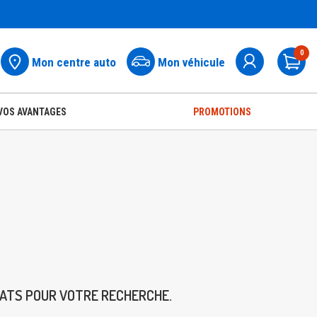
0
Mon centre auto
Mon véhicule
Pa
VOS AVANTAGES
PROMOTIONS
TATS POUR VOTRE RECHERCHE.