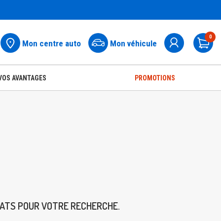
0
Mon centre auto
Mon véhicule
Pa
VOS AVANTAGES
PROMOTIONS
TATS POUR VOTRE RECHERCHE.