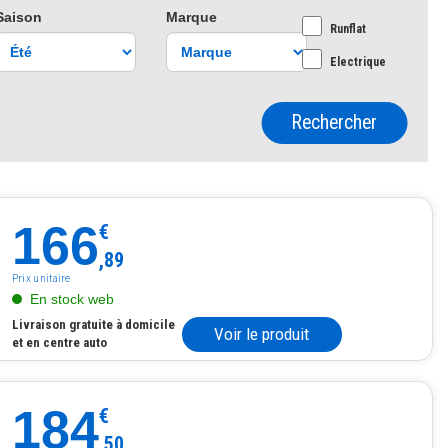
Saison
Marque
Runflat
Electrique
Rechercher
166
€
,89
Prix unitaire
En stock web
Livraison gratuite à domicile
Voir le produit
et en centre auto
184
€
,50