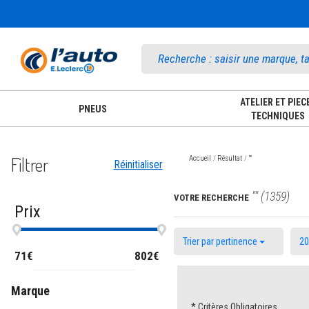
Accueil
ATELIER ET PIEC
PNEUS
TECHNIQUES
Filtrer
Accueil
Résultat
""
Réinitialiser
"" (1359)
VOTRE RECHERCHE
Prix
Trier par pertinence
71€
802€
Marque
* Critères Obligatoires