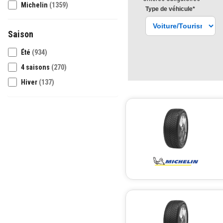
Michelin
(1359)
Type
de véhicule
*
Saison
Été
(934)
4 saisons
(270)
Hiver
(137)