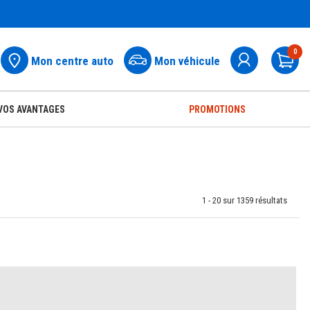
0
Mon centre auto
Mon véhicule
Pa
VOS AVANTAGES
PROMOTIONS
1 -
20
sur
1359
résultats