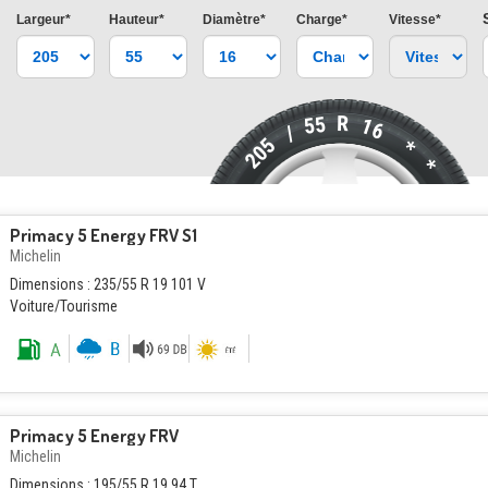
Largeur*
Hauteur*
Diamètre*
Charge*
Vitesse*
R
55
16
/
205
*
*
Primacy 5 Energy FRV S1
Michelin
Dimensions : 235/55 R 19 101 V
Voiture/Tourisme
Primacy 5 Energy FRV
Michelin
Dimensions : 195/55 R 19 94 T