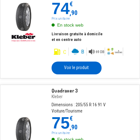
74
€
,90
Prix unitaire
En stock web
Livraison gratuite à domicile
et en centre auto
Voir le produit
Quadraxer 3
Kleber
Dimensions : 205/55 R 16 91 V
Voiture/Tourisme
75
€
,90
Prix unitaire
En stock web