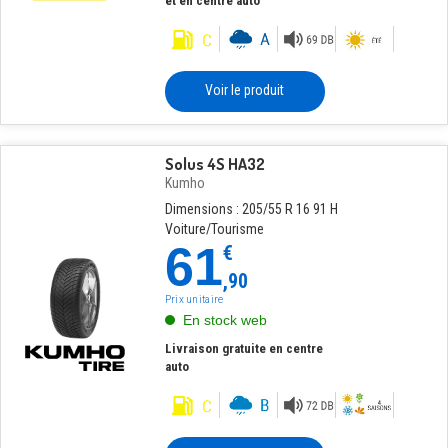
et en centre auto
Voir le produit
Solus 4S HA32
Kumho
Dimensions : 205/55 R 16 91 H
Voiture/Tourisme
61
€
,90
Prix unitaire
En stock web
Livraison gratuite en centre
auto