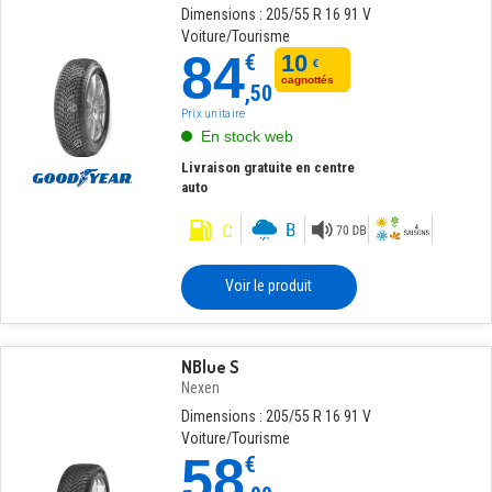
Dimensions : 205/55 R 16 91 V
Voiture/Tourisme
84
€
10
€
cagnottés
,50
Prix unitaire
En stock web
Livraison gratuite en centre
auto
Voir le produit
NBlue S
Nexen
Dimensions : 205/55 R 16 91 V
Voiture/Tourisme
58
€