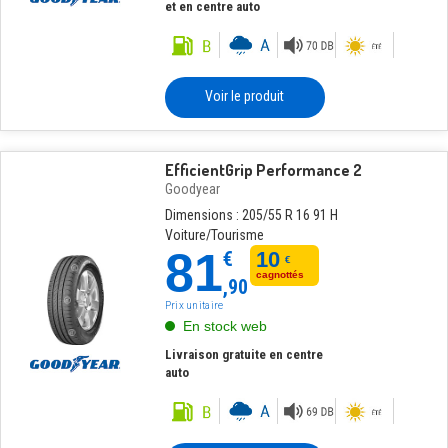
et en centre auto
Voir le produit
EfficientGrip Performance 2
Goodyear
Dimensions : 205/55 R 16 91 H
Voiture/Tourisme
81
€
10
€
cagnottés
,90
Prix unitaire
En stock web
Livraison gratuite en centre
auto