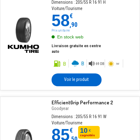
Dimensions : 205/55 R 16 91 H
Voiture/Tourisme
58
€
,90
Prix unitaire
En stock web
Livraison gratuite en centre
auto
Voir le produit
EfficientGrip Performance 2
Goodyear
Dimensions : 205/55 R 16 91 W
Voiture/Tourisme
85
€
10
€
cagnottés
,50