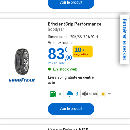
Voir le produit
Paramètrer les cookies
EfficientGrip Performance
Goodyear
Dimensions : 205/55 R 16 91 H
Voiture/Tourisme
83
€
10
€
cagnottés
,90
Prix unitaire
En stock web
Livraison gratuite en centre
auto
Voir le produit