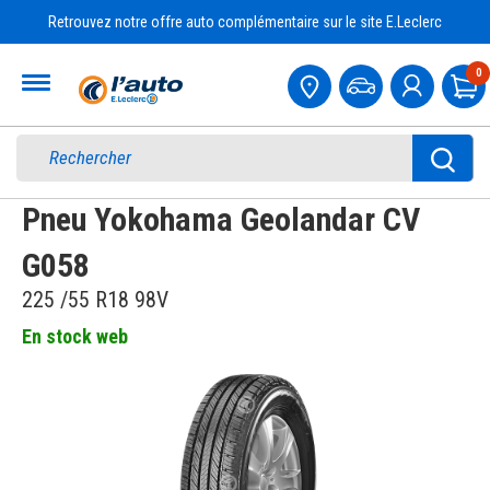
Retrouvez notre offre auto complémentaire sur le site E.Leclerc
Accueil
0
Pa
Pneu Yokohama Geolandar CV
G058
225 /55 R18 98V
En stock web