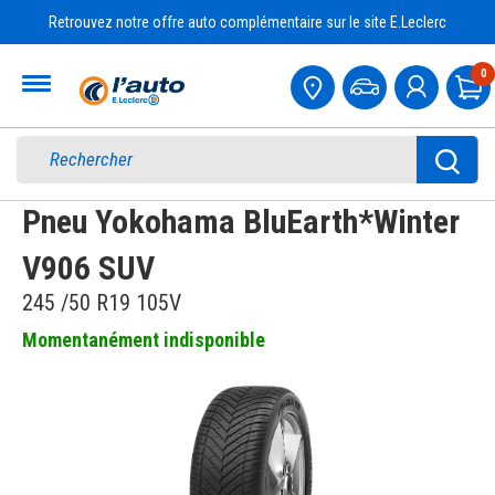
Retrouvez notre offre auto complémentaire sur le site E.Leclerc
Accueil
0
Pa
Pneu Yokohama BluEarth*Winter
V906 SUV
245 /50 R19 105V
Momentanément indisponible