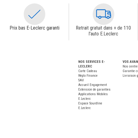
Prix bas E-Leclerc garanti
Retrait gratuit dans + de 110
l'auto E.Leclerc
NOS SERVICES E-
VOS AVA
LECLERC
Nos centre
Carte Cadeau
Garantie c
Réglo Finance
Livraison g
SAV
Accueil Engagement
Extension de garanties
Applications Mobiles
E.Leclerc
Espace Sourdline
E.Leclerc