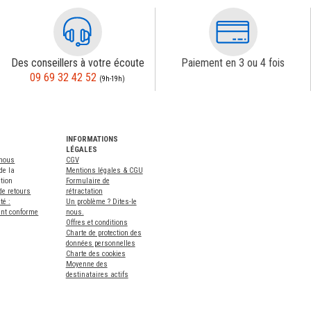
Des conseillers à votre écoute
Paiement en 3 ou 4 fois
09 69 32 42 52
(9h-19h)
INFORMATIONS
LÉGALES
-nous
CGV
de la
Mentions légales & CGU
tion
Formulaire de
de retours
rétractation
té :
Un problème ? Dites-le
ent conforme
nous.
Offres et conditions
Charte de protection des
données personnelles
Charte des cookies
Moyenne des
destinataires actifs