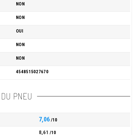
NON
NON
OUI
NON
NON
4548515027670
 DU PNEU
7,06
/10
8,61
/10