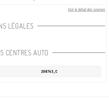
Voir le détail des sources
NS LÉGALES
NS CENTRES AUTO
208763_C