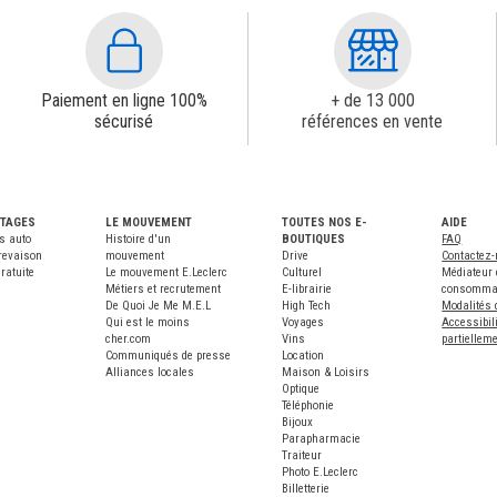
Paiement en ligne 100%
+ de 13 000
sécurisé
références en vente
NTAGES
LE MOUVEMENT
TOUTES NOS E-
AIDE
s auto
Histoire d'un
BOUTIQUES
FAQ
revaison
mouvement
Drive
Contactez
ratuite
Le mouvement E.Leclerc
Culturel
Médiateur 
Métiers et recrutement
E-librairie
consomma
De Quoi Je Me M.E.L
High Tech
Modalités 
Qui est le moins
Voyages
Accessibili
cher.com
Vins
partiellem
Communiqués de presse
Location
Alliances locales
Maison & Loisirs
Optique
Téléphonie
Bijoux
Parapharmacie
Traiteur
Photo E.Leclerc
Billetterie