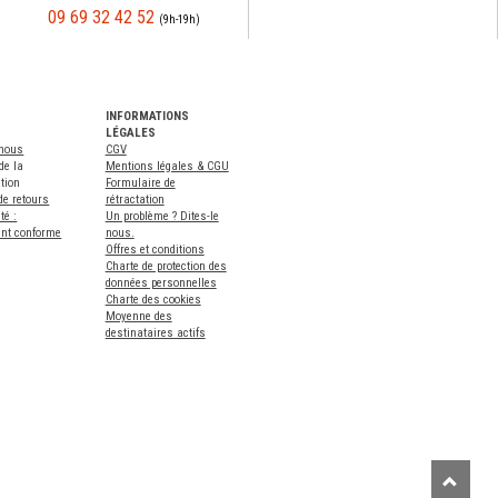
09 69 32 42 52
(9h-19h)
INFORMATIONS
LÉGALES
-nous
CGV
de la
Mentions légales & CGU
tion
Formulaire de
de retours
rétractation
té :
Un problème ? Dites-le
ent conforme
nous.
Offres et conditions
Charte de protection des
données personnelles
Charte des cookies
Moyenne des
destinataires actifs
Remont
Remon