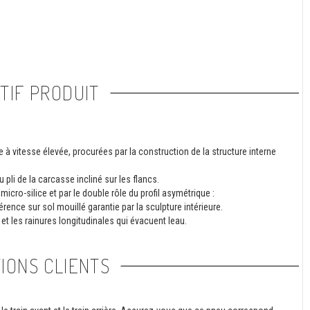
TIF PRODUIT
à vitesse élevée, procurées par la construction de la structure interne
 pli de la carcasse incliné sur les flancs.
ro-silice et par le double rôle du profil asymétrique :
érence sur sol mouillé garantie par la sculpture intérieure.
t les rainures longitudinales qui évacuent leau.
IONS CLIENTS