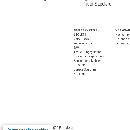
l'auto E.Leclerc
NOS SERVICES E-
VOS AVA
LECLERC
Nos centre
Carte Cadeau
Garantie c
Réglo Finance
Livraison g
SAV
Accueil Engagement
Extension de garanties
Applications Mobiles
E.Leclerc
Espace Sourdline
E.Leclerc
Copyright
2026 E-Leclerc