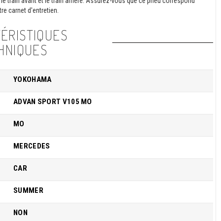
le train avant et le train arrière. Assurez-vous que ce pneu correspond
re carnet d'entretien.
ÉRISTIQUES
HNIQUES
YOKOHAMA
ADVAN SPORT V105 MO
MO
MERCEDES
CAR
SUMMER
NON