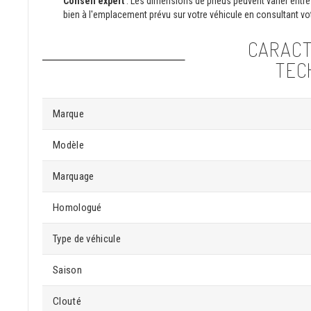
Conseil expert
: Les dimensions de pneus peuvent varier entre 
bien à l'emplacement prévu sur votre véhicule en consultant vot
CARACT
TEC
Marque
Modèle
Marquage
Homologué
Type de véhicule
Saison
Clouté