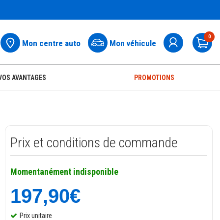
0
Mon centre auto
Mon véhicule
Pa
VOS AVANTAGES
PROMOTIONS
Prix et conditions de commande
Momentanément indisponible
197,90€
Prix unitaire