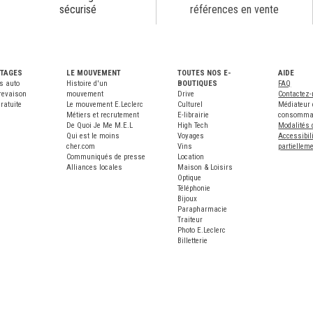
sécurisé
références en vente
NTAGES
LE MOUVEMENT
TOUTES NOS E-
AIDE
s auto
Histoire d'un
BOUTIQUES
FAQ
revaison
mouvement
Drive
Contactez
ratuite
Le mouvement E.Leclerc
Culturel
Médiateur 
Métiers et recrutement
E-librairie
consomma
De Quoi Je Me M.E.L
High Tech
Modalités 
Qui est le moins
Voyages
Accessibili
cher.com
Vins
partiellem
Communiqués de presse
Location
Alliances locales
Maison & Loisirs
Optique
Téléphonie
Bijoux
Parapharmacie
Traiteur
Photo E.Leclerc
Billetterie