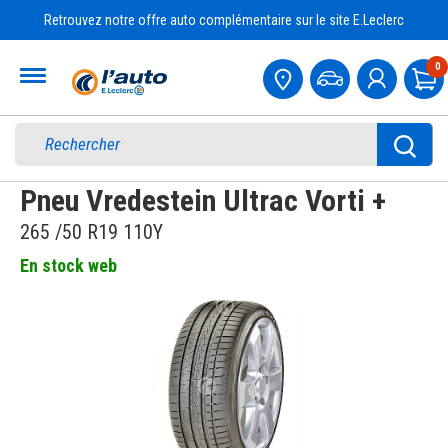
Retrouvez notre offre auto complémentaire sur le site E.Leclerc
Accueil
0
Pa
Pneu Vredestein Ultrac Vorti +
265 /50 R19 110Y
En stock web