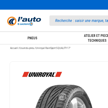
Accueil
ATELIER ET PIEC
PNEUS
TECHNIQUES
Accueil
/
Usure du pneu
/
Uniroyal RainSport 5 QUALITY 17"