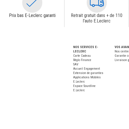
Prix bas E-Leclerc garanti
Retrait gratuit dans + de 110
l'auto E.Leclerc
NOS SERVICES E-
VOS AVA
LECLERC
Nos centre
Carte Cadeau
Garantie c
Réglo Finance
Livraison g
SAV
Accueil Engagement
Extension de garanties
Applications Mobiles
E.Leclerc
Espace Sourdline
E.Leclerc