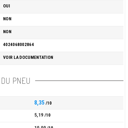
OUI
NON
NON
4024068002864
VOIR LA DOCUMENTATION
 DU PNEU
8,35
/10
5,19
/10
10,00