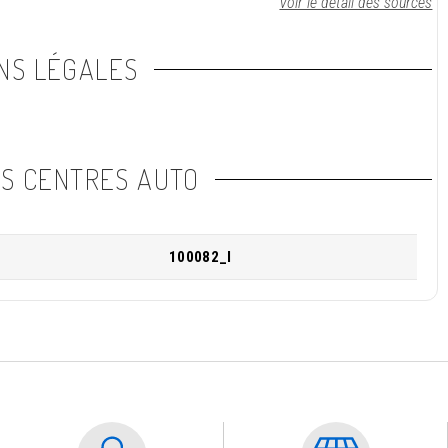
Voir le détail des sources
NS LÉGALES
NS CENTRES AUTO
100082_I