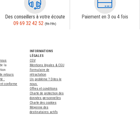
Des conseillers à votre écoute
Paiement en 3 ou 4 fois
09 69 32 42 52
(9h-19h)
INFORMATIONS
LÉGALES
-nous
CGV
de la
Mentions légales & CGU
tion
Formulaire de
de retours
rétractation
té :
Un problème ? Dites-le
ent conforme
nous.
Offres et conditions
Charte de protection des
données personnelles
Charte des cookies
Moyenne des
destinataires actifs