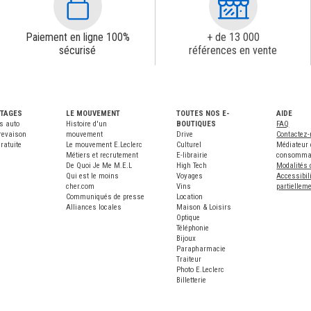
Paiement en ligne 100%
+ de 13 000
sécurisé
références en vente
NTAGES
LE MOUVEMENT
TOUTES NOS E-
AIDE
s auto
Histoire d'un
BOUTIQUES
FAQ
revaison
mouvement
Drive
Contactez
ratuite
Le mouvement E.Leclerc
Culturel
Médiateur 
Métiers et recrutement
E-librairie
consomma
De Quoi Je Me M.E.L
High Tech
Modalités 
Qui est le moins
Voyages
Accessibili
cher.com
Vins
partiellem
Communiqués de presse
Location
Alliances locales
Maison & Loisirs
Optique
Téléphonie
Bijoux
Parapharmacie
Traiteur
Photo E.Leclerc
Billetterie