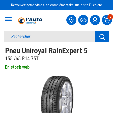
Retrouvez notre offre auto complémentaire sur le site E.Leclerc
Accueil
0
Pa
Pneu Uniroyal RainExpert 5
155 /65 R14 75T
En stock web