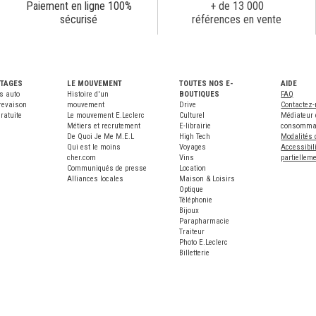
Paiement en ligne 100%
+ de 13 000
sécurisé
références en vente
NTAGES
LE MOUVEMENT
TOUTES NOS E-
AIDE
s auto
Histoire d'un
BOUTIQUES
FAQ
revaison
mouvement
Drive
Contactez
ratuite
Le mouvement E.Leclerc
Culturel
Médiateur 
Métiers et recrutement
E-librairie
consomma
De Quoi Je Me M.E.L
High Tech
Modalités 
Qui est le moins
Voyages
Accessibili
cher.com
Vins
partiellem
Communiqués de presse
Location
Alliances locales
Maison & Loisirs
Optique
Téléphonie
Bijoux
Parapharmacie
Traiteur
Photo E.Leclerc
Billetterie