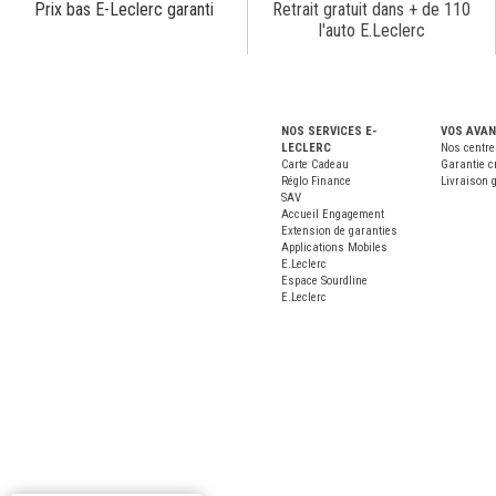
Prix bas E-Leclerc garanti
Retrait gratuit dans + de 110
l'auto E.Leclerc
NOS SERVICES E-
VOS AVA
LECLERC
Nos centre
Carte Cadeau
Garantie c
Réglo Finance
Livraison g
SAV
Accueil Engagement
Extension de garanties
Applications Mobiles
E.Leclerc
Espace Sourdline
E.Leclerc