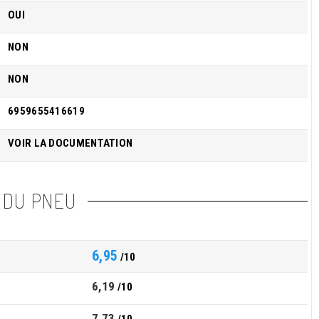
OUI
NON
NON
6959655416619
VOIR LA DOCUMENTATION
 DU PNEU
6,95
/10
6,19
/10
7,73