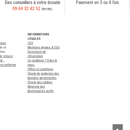
Des conseillers à votre écoute
Paiement en 3 ou 4 fois
09 69 32 42 52
(9h-19h)
INFORMATIONS
LÉGALES
-nous
CGV
de la
Mentions légales & CGU
tion
Formulaire de
de retours
rétractation
té :
Un problème ? Dites-le
ent conforme
nous.
Offres et conditions
Charte de protection des
données personnelles
Charte des cookies
Moyenne des
destinataires actifs
Remont
Remon