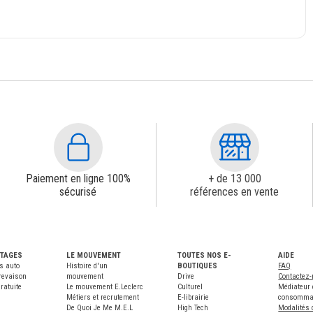
Paiement en ligne 100%
+ de 13 000
sécurisé
références en vente
NTAGES
LE MOUVEMENT
TOUTES NOS E-
AIDE
s auto
Histoire d'un
BOUTIQUES
FAQ
revaison
mouvement
Drive
Contactez
ratuite
Le mouvement E.Leclerc
Culturel
Médiateur 
Métiers et recrutement
E-librairie
consomma
De Quoi Je Me M.E.L
High Tech
Modalités 