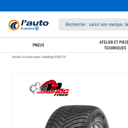
Accueil
ATELIER ET PIEC
PNEUS
TECHNIQUES
Accueil
/
Usure du pneu
/
Roadhog RGS02 16"