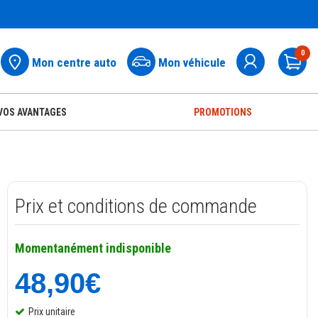
0
Mon centre auto
Mon véhicule
Pa
VOS AVANTAGES
PROMOTIONS
Prix et conditions de commande
Momentanément indisponible
48,90€
Prix unitaire