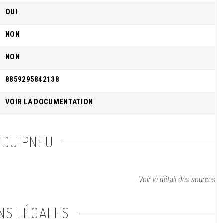
OUI
NON
NON
8859295842138
VOIR LA DOCUMENTATION
 DU PNEU
Voir le détail des sources
NS LÉGALES