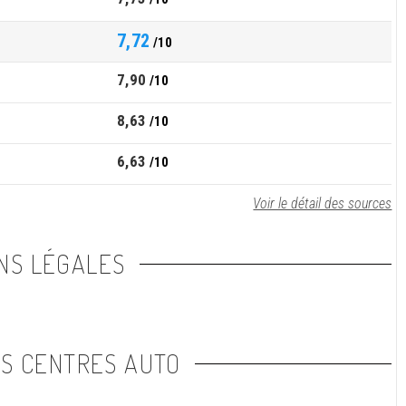
7,72
/10
7,90
/10
8,63
/10
6,63
/10
Voir le détail des sources
NS LÉGALES
NS CENTRES AUTO