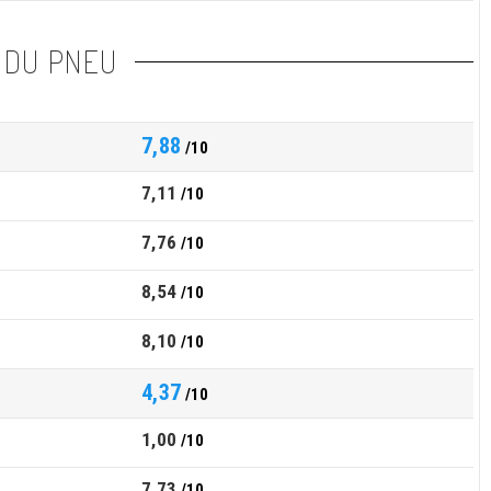
 DU PNEU
7,88
/10
7,11
/10
7,76
/10
8,54
/10
8,10
/10
4,37
/10
1,00
/10
7,73
/10