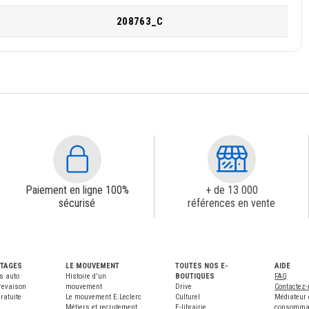
208763_C
Paiement en ligne 100%
+ de 13 000
sécurisé
références en vente
NTAGES
LE MOUVEMENT
TOUTES NOS E-
AIDE
s auto
Histoire d'un
BOUTIQUES
FAQ
revaison
mouvement
Drive
Contactez
ratuite
Le mouvement E.Leclerc
Culturel
Médiateur 
Métiers et recrutement
E-librairie
consomma