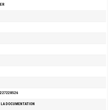
TER
227228526
 LA DOCUMENTATION