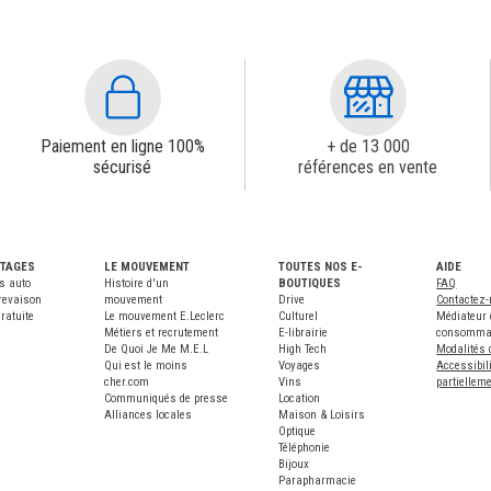
Paiement en ligne 100%
+ de 13 000
sécurisé
références en vente
NTAGES
LE MOUVEMENT
TOUTES NOS E-
AIDE
s auto
Histoire d'un
BOUTIQUES
FAQ
revaison
mouvement
Drive
Contactez
ratuite
Le mouvement E.Leclerc
Culturel
Médiateur 
Métiers et recrutement
E-librairie
consomma
De Quoi Je Me M.E.L
High Tech
Modalités 
Qui est le moins
Voyages
Accessibili
cher.com
Vins
partiellem
Communiqués de presse
Location
Alliances locales
Maison & Loisirs
Optique
Téléphonie
Bijoux
Parapharmacie