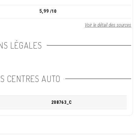
5,99
/10
Voir le détail des sources
NS LÉGALES
NS CENTRES AUTO
208763_C