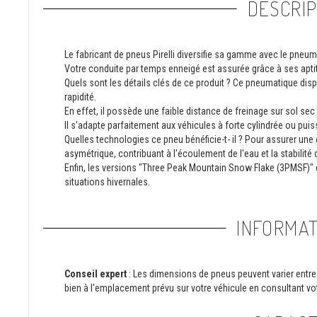
DESCRIP
Le fabricant de pneus Pirelli diversifie sa gamme avec le pneu
Votre conduite par temps enneigé est assurée grâce à ses apt
Quels sont les détails clés de ce produit ? Ce pneumatique dis
rapidité.
En effet, il possède une faible distance de freinage sur sol s
Il s'adapte parfaitement aux véhicules à forte cylindrée ou pui
Quelles technologies ce pneu bénéficie-t- il ? Pour assurer une
asymétrique, contribuant à l'écoulement de l'eau et la stabilité 
Enfin, les versions "Three Peak Mountain Snow Flake (3PMSF)" 
situations hivernales.
INFORMAT
Conseil expert
: Les dimensions de pneus peuvent varier entre 
bien à l'emplacement prévu sur votre véhicule en consultant vot