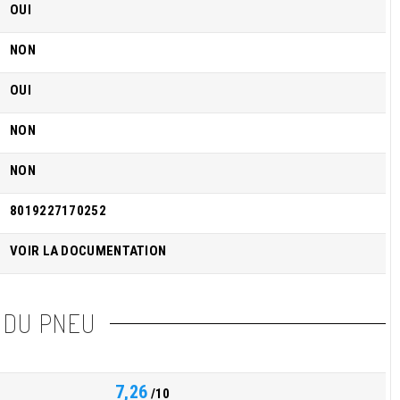
OUI
NON
OUI
NON
NON
8019227170252
VOIR LA DOCUMENTATION
 DU PNEU
7,26
/10