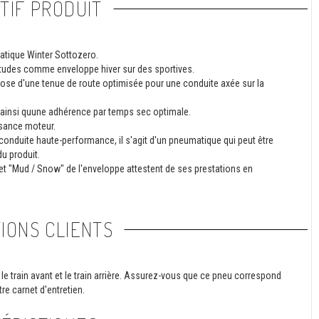
TIF PRODUIT
matique Winter Sottozero.
itudes comme enveloppe hiver sur des sportives.
pose d'une tenue de route optimisée pour une conduite axée sur la
ec ainsi quune adhérence par temps sec optimale.
ssance moteur.
 conduite haute-performance, il s'agit d'un pneumatique qui peut être
du produit.
et "Mud / Snow" de l'enveloppe attestent de ses prestations en
IONS CLIENTS
le train avant et le train arrière. Assurez-vous que ce pneu correspond
re carnet d'entretien.