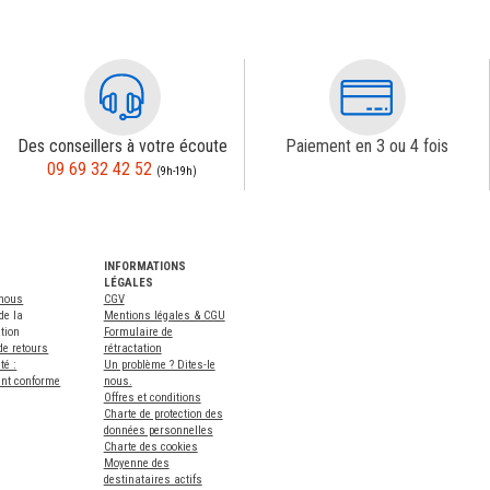
Des conseillers à votre écoute
Paiement en 3 ou 4 fois
09 69 32 42 52
(9h-19h)
INFORMATIONS
LÉGALES
-nous
CGV
de la
Mentions légales & CGU
tion
Formulaire de
de retours
rétractation
té :
Un problème ? Dites-le
ent conforme
nous.
Offres et conditions
Charte de protection des
données personnelles
Charte des cookies
Moyenne des
destinataires actifs