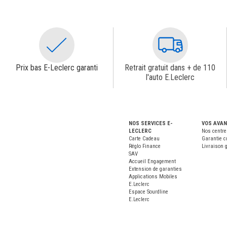
Prix bas E-Leclerc garanti
Retrait gratuit dans + de 110
l'auto E.Leclerc
NOS SERVICES E-
VOS AVA
LECLERC
Nos centre
Carte Cadeau
Garantie c
Réglo Finance
Livraison g
SAV
Accueil Engagement
Extension de garanties
Applications Mobiles
E.Leclerc
Espace Sourdline
E.Leclerc