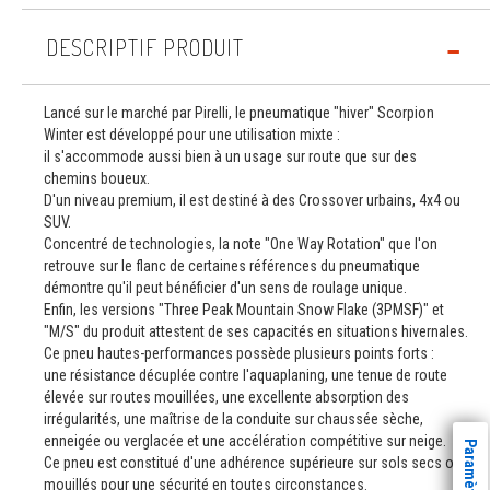
DESCRIPTIF PRODUIT
Lancé sur le marché par Pirelli, le pneumatique "hiver" Scorpion
Winter est développé pour une utilisation mixte :
il s'accommode aussi bien à un usage sur route que sur des
chemins boueux.
D'un niveau premium, il est destiné à des Crossover urbains, 4x4 ou
SUV.
Concentré de technologies, la note "One Way Rotation" que l'on
retrouve sur le flanc de certaines références du pneumatique
démontre qu'il peut bénéficier d'un sens de roulage unique.
Enfin, les versions "Three Peak Mountain Snow Flake (3PMSF)" et
"M/S" du produit attestent de ses capacités en situations hivernales.
Ce pneu hautes-performances possède plusieurs points forts :
une résistance décuplée contre l'aquaplaning, une tenue de route
élevée sur routes mouillées, une excellente absorption des
irrégularités, une maîtrise de la conduite sur chaussée sèche,
enneigée ou verglacée et une accélération compétitive sur neige.
Ce pneu est constitué d'une adhérence supérieure sur sols secs ou
mouillés pour une sécurité en toutes circonstances.