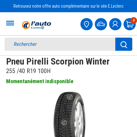
Retrouvez notre offre auto complémentaire sur le site E.Leclerc
Accueil
0
Pa
Pneu Pirelli Scorpion Winter
255 /40 R19 100H
Momentanément indisponible