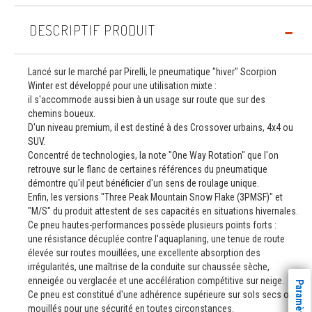
DESCRIPTIF PRODUIT
Lancé sur le marché par Pirelli, le pneumatique "hiver" Scorpion
Winter est développé pour une utilisation mixte :
il s'accommode aussi bien à un usage sur route que sur des
chemins boueux.
D'un niveau premium, il est destiné à des Crossover urbains, 4x4 ou
SUV.
Concentré de technologies, la note "One Way Rotation" que l'on
retrouve sur le flanc de certaines références du pneumatique
démontre qu'il peut bénéficier d'un sens de roulage unique.
Enfin, les versions "Three Peak Mountain Snow Flake (3PMSF)" et
"M/S" du produit attestent de ses capacités en situations hivernales.
Ce pneu hautes-performances possède plusieurs points forts :
une résistance décuplée contre l'aquaplaning, une tenue de route
élevée sur routes mouillées, une excellente absorption des
irrégularités, une maîtrise de la conduite sur chaussée sèche,
enneigée ou verglacée et une accélération compétitive sur neige.
Ce pneu est constitué d'une adhérence supérieure sur sols secs ou
mouillés pour une sécurité en toutes circonstances.