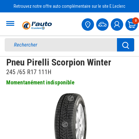
Retrouvez notre offre auto complémentaire sur le site E.Leclerc
Accueil
0
Pa
Pneu Pirelli Scorpion Winter
245 /65 R17 111H
Momentanément indisponible