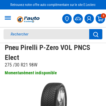
Retrouvez notre offre auto complémentaire sur le site E.Leclerc
Accueil
0
Pa
Pneu Pirelli P-Zero VOL PNCS
Elect
275 /30 R21 98W
Momentanément indisponible