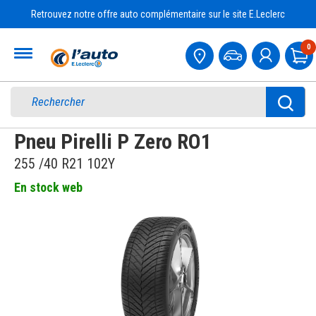
Retrouvez notre offre auto complémentaire sur le site E.Leclerc
Accueil
0
Pa
Pneu Pirelli P Zero RO1
255 /40 R21 102Y
En stock web