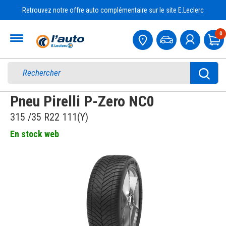
Retrouvez notre offre auto complémentaire sur le site E.Leclerc
Accueil
0
Pa
Pneu Pirelli P-Zero NC0
315 /35 R22 111(Y)
En stock web