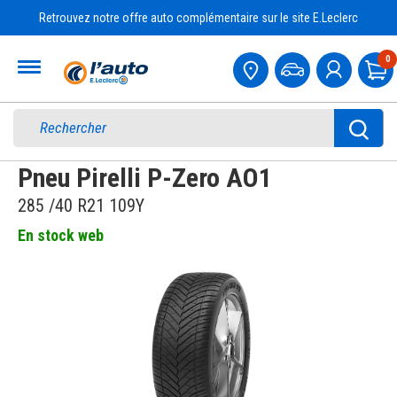
Retrouvez notre offre auto complémentaire sur le site E.Leclerc
Accueil
0
Pa
Pneu Pirelli P-Zero AO1
285 /40 R21 109Y
En stock web