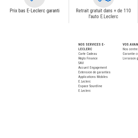
Prix bas E-Leclerc garanti
Retrait gratuit dans + de 110
l'auto E.Leclerc
NOS SERVICES E-
VOS AVA
LECLERC
Nos centre
Carte Cadeau
Garantie c
Réglo Finance
Livraison g
SAV
Accueil Engagement
Extension de garanties
Applications Mobiles
E.Leclerc
Espace Sourdline
E.Leclerc