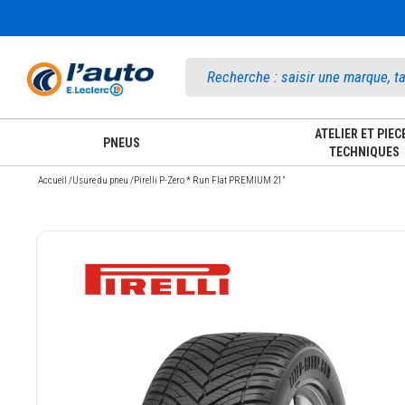
Accueil
ATELIER ET PIEC
PNEUS
TECHNIQUES
Accueil
/
Usure du pneu
/
Pirelli P-Zero * Run Flat PREMIUM 21"