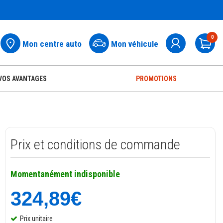
0
Mon centre auto
Mon véhicule
Pa
VOS AVANTAGES
PROMOTIONS
Prix et conditions de commande
Momentanément indisponible
324,89€
Prix unitaire