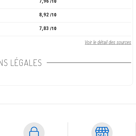
7,96
/10
8,92
/10
7,83
/10
Voir le détail des sources
NS LÉGALES