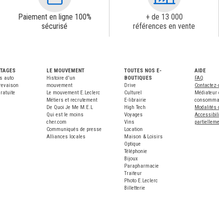
Paiement en ligne 100%
+ de 13 000
sécurisé
références en vente
NTAGES
LE MOUVEMENT
TOUTES NOS E-
AIDE
s auto
Histoire d'un
BOUTIQUES
FAQ
revaison
mouvement
Drive
Contactez
ratuite
Le mouvement E.Leclerc
Culturel
Médiateur 
Métiers et recrutement
E-librairie
consomma
De Quoi Je Me M.E.L
High Tech
Modalités 
Qui est le moins
Voyages
Accessibili
cher.com
Vins
partiellem
Communiqués de presse
Location
Alliances locales
Maison & Loisirs
Optique
Téléphonie
Bijoux
Parapharmacie
Traiteur
Photo E.Leclerc
Billetterie