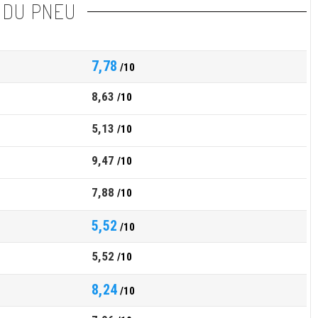
 DU PNEU
7,78
/10
8,63
/10
5,13
/10
9,47
/10
7,88
/10
5,52
/10
5,52
/10
8,24
/10