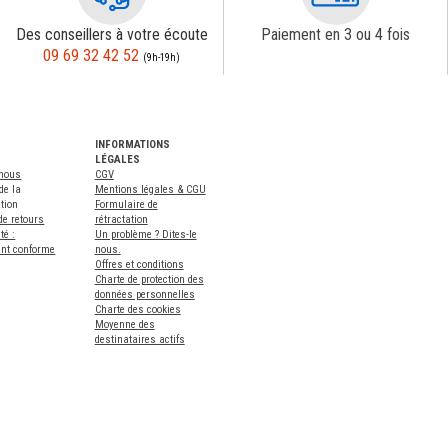
Des conseillers à votre écoute
Paiement en 3 ou 4 fois
09 69 32 42 52
(9h-19h)
INFORMATIONS
LÉGALES
-nous
CGV
de la
Mentions légales & CGU
tion
Formulaire de
de retours
rétractation
té :
Un problème ? Dites-le
ent conforme
nous.
Offres et conditions
Charte de protection des
données personnelles
Charte des cookies
Moyenne des
destinataires actifs