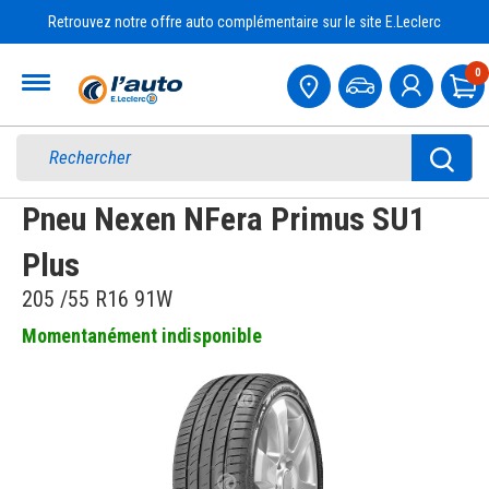
Retrouvez notre offre auto complémentaire sur le site E.Leclerc
Accueil
0
Pa
Pneu Nexen NFera Primus SU1
Plus
205 /55 R16 91W
Momentanément indisponible