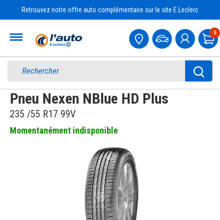
Retrouvez notre offre auto complémentaire sur le site E.Leclerc
Accueil
0
Pa
Pneu Nexen NBlue HD Plus
235 /55 R17 99V
Momentanément indisponible