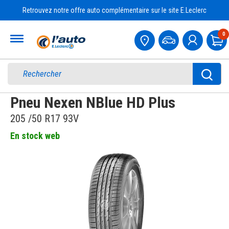
Retrouvez notre offre auto complémentaire sur le site E.Leclerc
Accueil
0
Pa
Pneu Nexen NBlue HD Plus
205 /50 R17 93V
En stock web