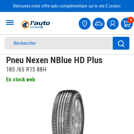
Retrouvez notre offre auto complémentaire sur le site E.Leclerc
Accueil
0
Pa
Pneu Nexen NBlue HD Plus
185 /65 R15 88H
En stock web