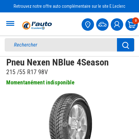
Retrouvez notre offre auto complémentaire sur le site E.Leclerc
Accueil
0
Pa
Pneu Nexen NBlue 4Season
215 /55 R17 98V
Momentanément indisponible