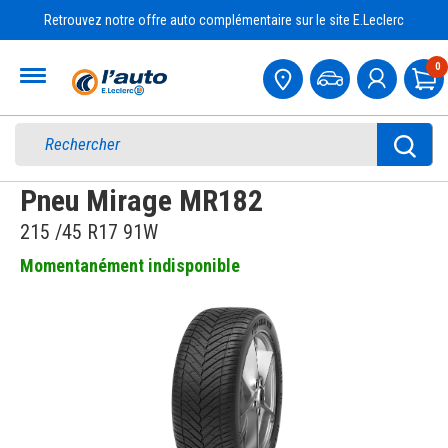
Retrouvez notre offre auto complémentaire sur le site E.Leclerc
Accueil
0
Pa
Pneu Mirage MR182
215 /45 R17 91W
Momentanément indisponible