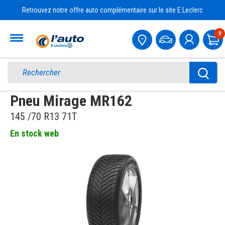
Retrouvez notre offre auto complémentaire sur le site E.Leclerc
Accueil
0
Pa
Pneu Mirage MR162
145 /70 R13 71T
En stock web