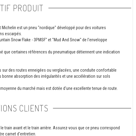
TIF PRODUIT
t Michelin est un pneu "nordique" développé pour des voitures
ins escarpés.
untain Snow Flake - 3PMSF" et "Mud And Snow" de l'enveloppe
nné que certaines références du pneumatique détiennent une indication
es sur des routes enneigées ou verglacées, une conduite confortable
ès bonne absorption des irrégularités et une accélération sur sols
a moyenne du marché mais est dotée d'une excellente tenue de route.
IONS CLIENTS
le train avant et le train arrière. Assurez-vous que ce pneu correspond
re carnet d'entretien.