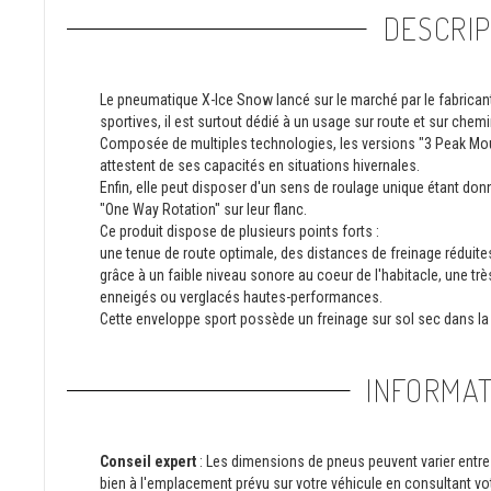
DESCRIP
Le pneumatique X-Ice Snow lancé sur le marché par le fabrican
sportives, il est surtout dédié à un usage sur route et sur chem
Composée de multiples technologies, les versions "3 Peak Mo
attestent de ses capacités en situations hivernales.
Enfin, elle peut disposer d'un sens de roulage unique étant do
"One Way Rotation" sur leur flanc.
Ce produit dispose de plusieurs points forts :
une tenue de route optimale, des distances de freinage réduit
grâce à un faible niveau sonore au coeur de l'habitacle, une tr
enneigés ou verglacés hautes-performances.
Cette enveloppe sport possède un freinage sur sol sec dans l
INFORMAT
Conseil expert
: Les dimensions de pneus peuvent varier entre 
bien à l'emplacement prévu sur votre véhicule en consultant vot