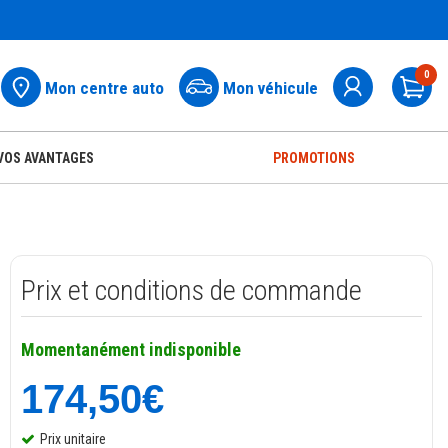
0
Mon centre auto
Mon véhicule
Pa
VOS AVANTAGES
PROMOTIONS
Prix et conditions de commande
Momentanément indisponible
174,50€
Prix unitaire