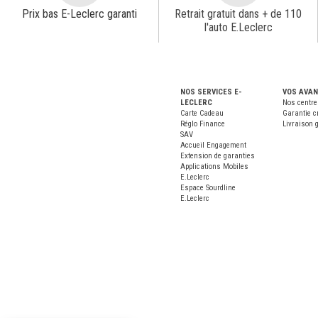
Prix bas E-Leclerc garanti
Retrait gratuit dans + de 110
l'auto E.Leclerc
NOS SERVICES E-
VOS AVA
LECLERC
Nos centre
Carte Cadeau
Garantie c
Réglo Finance
Livraison g
SAV
Accueil Engagement
Extension de garanties
Applications Mobiles
E.Leclerc
Espace Sourdline
E.Leclerc