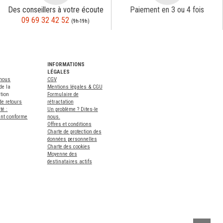
Des conseillers à votre écoute
Paiement en 3 ou 4 fois
09 69 32 42 52
(9h-19h)
INFORMATIONS
LÉGALES
-nous
CGV
de la
Mentions légales & CGU
tion
Formulaire de
de retours
rétractation
té :
Un problème ? Dites-le
ent conforme
nous.
Offres et conditions
Charte de protection des
données personnelles
Charte des cookies
Moyenne des
destinataires actifs