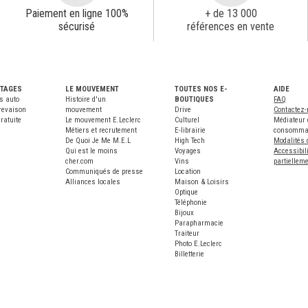
Paiement en ligne 100%
+ de 13 000
sécurisé
références en vente
NTAGES
LE MOUVEMENT
TOUTES NOS E-
AIDE
s auto
Histoire d'un
BOUTIQUES
FAQ
revaison
mouvement
Drive
Contactez
ratuite
Le mouvement E.Leclerc
Culturel
Médiateur 
Métiers et recrutement
E-librairie
consomma
De Quoi Je Me M.E.L
High Tech
Modalités 
Qui est le moins
Voyages
Accessibili
cher.com
Vins
partiellem
Communiqués de presse
Location
Alliances locales
Maison & Loisirs
Optique
Téléphonie
Bijoux
Parapharmacie
Traiteur
Photo E.Leclerc
Billetterie