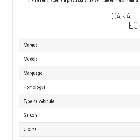
bien à l'emplacement prévu sur votre véhicule en consultant vot
CARACT
TEC
Marque
Modèle
Marquage
Homologué
Type de véhicule
Saison
Clouté