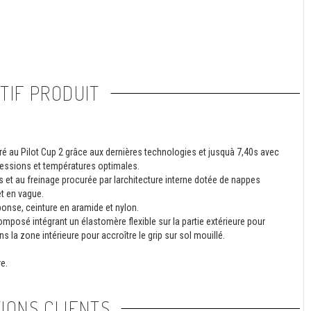
TIF PRODUIT
 au Pilot Cup 2 grâce aux dernières technologies et jusquà 7,40s avec
ressions et températures optimales.
cs et au freinage procurée par larchitecture interne dotée de nappes
t en vague.
onse, ceinture en aramide et nylon.
mposé intégrant un élastomère flexible sur la partie extérieure pour
 la zone intérieure pour accroître le grip sur sol mouillé.
e.
IONS CLIENTS