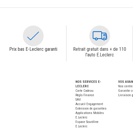
Prix bas E-Leclerc garanti
Retrait gratuit dans + de 110
l'auto E.Leclerc
NOS SERVICES E-
VOS AVA
LECLERC
Nos centre
Carte Cadeau
Garantie c
Réglo Finance
Livraison g
SAV
Accueil Engagement
Extension de garanties
Applications Mobiles
E.Leclerc
Espace Sourdline
E.Leclerc