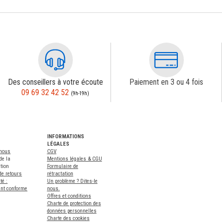
Des conseillers à votre écoute
Paiement en 3 ou 4 fois
09 69 32 42 52
(9h-19h)
INFORMATIONS
LÉGALES
-nous
CGV
de la
Mentions légales & CGU
tion
Formulaire de
de retours
rétractation
té :
Un problème ? Dites-le
ent conforme
nous.
Offres et conditions
Charte de protection des
données personnelles
Charte des cookies