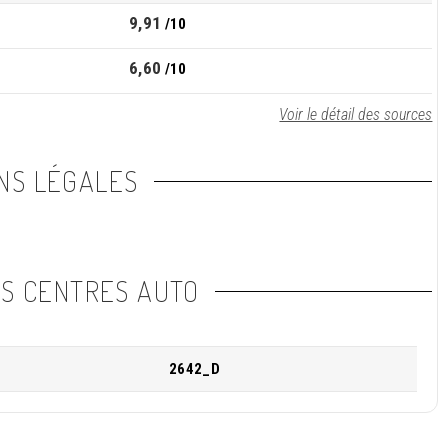
9,91
/10
6,60
/10
Voir le détail des sources
NS LÉGALES
NS CENTRES AUTO
2642_D