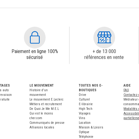
Paiement en ligne 100%
+ de 13 000
sécurisé
références en vente
NTAGES
LE MOUVEMENT
TOUTES NOS E-
AIDE
s auto
Histoire d'un
BOUTIQUES
FAQ
revaison
mouvement
Drive
Contactez
ratuite
Le mouvement E.Leclerc
Culturel
Médiateur 
Métiers et recrutement
E-librairie
consomma
De Quoi Je Me M.E.L
High Tech
Modalités 
Qui est le moins
Voyages
Accessibili
cher.com
Vins
partiellem
Communiqués de presse
Location
Alliances locales
Maison & Loisirs
Optique
Téléphonie