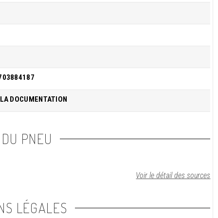
703884187
 LA DOCUMENTATION
 DU PNEU
Voir le détail des sources
NS LÉGALES