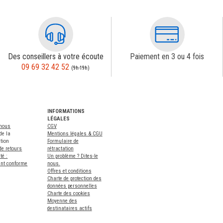
Des conseillers à votre écoute
Paiement en 3 ou 4 fois
09 69 32 42 52
(9h-19h)
INFORMATIONS
LÉGALES
-nous
CGV
de la
Mentions légales & CGU
tion
Formulaire de
de retours
rétractation
té :
Un problème ? Dites-le
ent conforme
nous.
Offres et conditions
Charte de protection des
données personnelles
Charte des cookies
Moyenne des
destinataires actifs