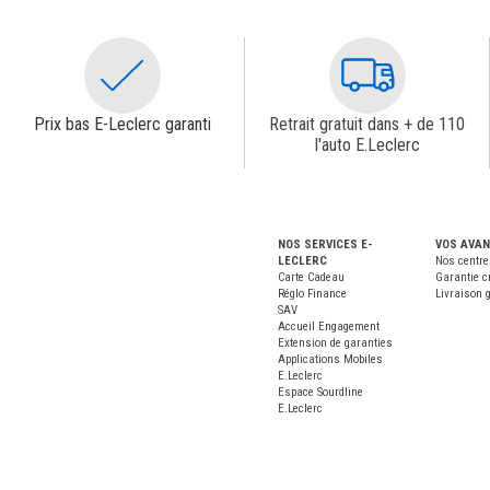
Prix bas E-Leclerc garanti
Retrait gratuit dans + de 110
l'auto E.Leclerc
NOS SERVICES E-
VOS AVA
LECLERC
Nos centre
Carte Cadeau
Garantie c
Réglo Finance
Livraison g
SAV
Accueil Engagement
Extension de garanties
Applications Mobiles
E.Leclerc
Espace Sourdline
E.Leclerc