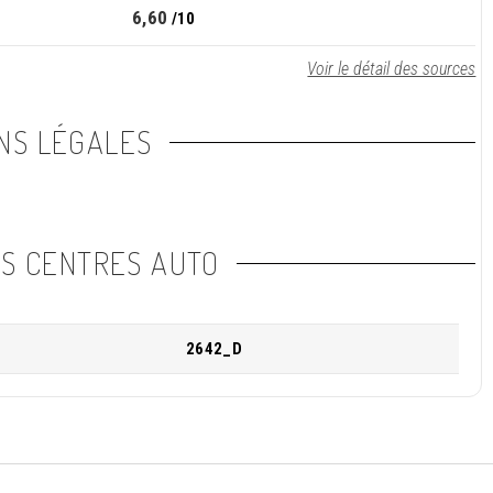
6,60
/10
Voir le détail des sources
NS LÉGALES
NS CENTRES AUTO
2642_D