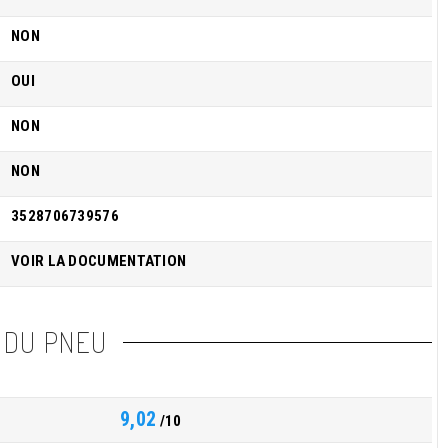
NON
OUI
NON
NON
3528706739576
VOIR LA DOCUMENTATION
 DU PNEU
9,02
/10