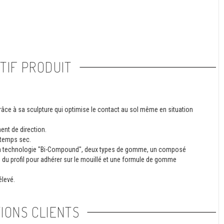
TIF PRODUIT
grâce à sa sculpture qui optimise le contact au sol même en situation
nt de direction.
r temps sec.
 la technologie "Bi-Compound", deux types de gomme, un composé
re du profil pour adhérer sur le mouillé et une formule de gomme
élevé.
IONS CLIENTS