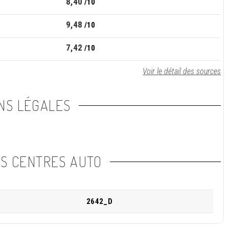
8,40
/10
9,48
/10
7,42
/10
Voir le détail des sources
NS LÉGALES
NS CENTRES AUTO
2642_D