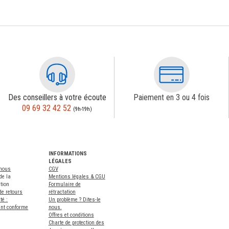
Des conseillers à votre écoute
Paiement en 3 ou 4 fois
09 69 32 42 52
(9h-19h)
INFORMATIONS
LÉGALES
-nous
CGV
de la
Mentions légales & CGU
tion
Formulaire de
de retours
rétractation
té :
Un problème ? Dites-le
ent conforme
nous.
Offres et conditions
Charte de protection des