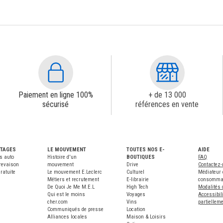
Paiement en ligne 100%
+ de 13 000
sécurisé
références en vente
NTAGES
LE MOUVEMENT
TOUTES NOS E-
AIDE
s auto
Histoire d'un
BOUTIQUES
FAQ
revaison
mouvement
Drive
Contactez
ratuite
Le mouvement E.Leclerc
Culturel
Médiateur 
Métiers et recrutement
E-librairie
consomma
De Quoi Je Me M.E.L
High Tech
Modalités 
Qui est le moins
Voyages
Accessibili
cher.com
Vins
partiellem
Communiqués de presse
Location
Alliances locales
Maison & Loisirs