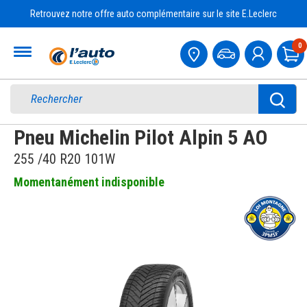
Retrouvez notre offre auto complémentaire sur le site E.Leclerc
Accueil
0
Pa
Pneu Michelin Pilot Alpin 5 AO
255 /40 R20 101W
Momentanément indisponible